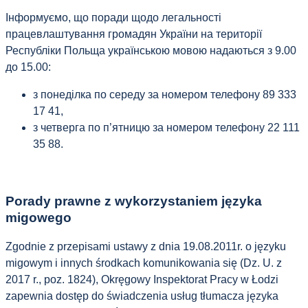
Інформуємо, що поради щодо легальності
працевлаштування громадян України на території
Республіки Польща українською мовою надаються з 9.00
до 15.00:
з понеділка по середу за номером телефону 89 333
17 41,
з четверга по п’ятницю за номером телефону 22 111
35 88.
Porady prawne z wykorzystaniem języka
migowego
Zgodnie z przepisami ustawy z dnia 19.08.2011r. o języku
migowym i innych środkach komunikowania się (Dz. U. z
2017 r., poz. 1824), Okręgowy Inspektorat Pracy w Łodzi
zapewnia dostęp do świadczenia usług tłumacza języka