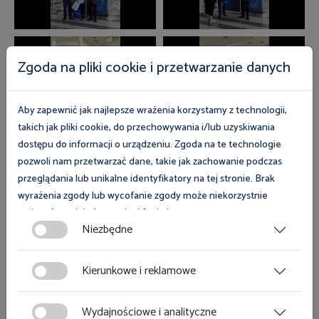
Zgoda na pliki cookie i przetwarzanie danych
Aby zapewnić jak najlepsze wrażenia korzystamy z technologii,
takich jak pliki cookie, do przechowywania i/lub uzyskiwania
dostępu do informacji o urządzeniu. Zgoda na te technologie
pozwoli nam przetwarzać dane, takie jak zachowanie podczas
przeglądania lub unikalne identyfikatory na tej stronie. Brak
wyrażenia zgody lub wycofanie zgody może niekorzystnie
wpłynąć na niektóre cechy i funkcje.
Niezbędne
Zgoda na pliki cookies jest dobrowolna i można ją wycofać lub
zmodyfikować w dowolnym momencie klikając w przycisk
Kierunkowe i reklamowe
ciasteczka w lewym dolnym rogu strony. Więcej informacji
polityce plików cookies
znajdziesz w
.
Wydajnościowe i analityczne