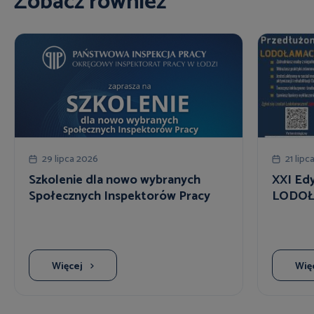
Zobacz również
29 lipca 2026
21 lipc
Szkolenie dla nowo wybranych
XXI Ed
Społecznych Inspektorów Pracy
LODOŁ
Więcej
Wię