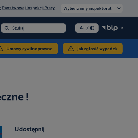
nę
Państwowej Inspekcji Pracy
Wybierz inny inspektorat
/
A
+
- opłata
Szukaj
takt
Umowy cywilnoprawne
Jak zgłosić wypadek
czne !
Udostępnij