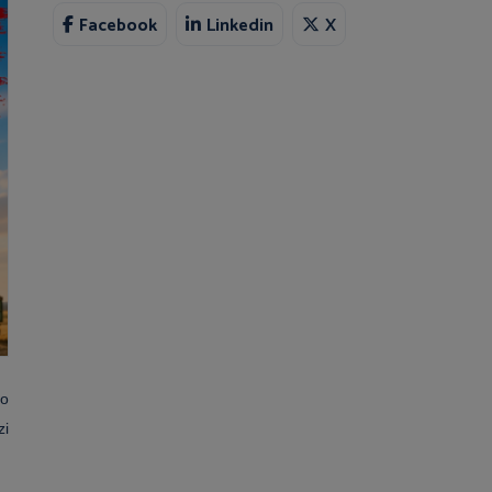
Facebook
Linkedin
X
go
zi