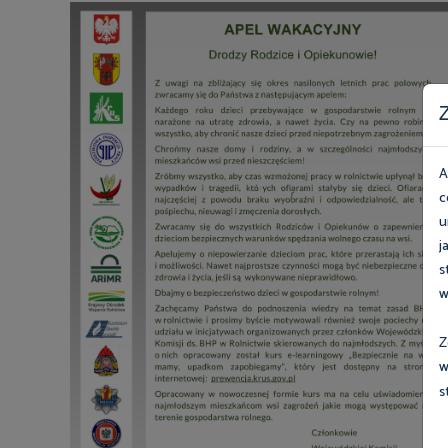
Z
A
c
u
j
s
w
Z
w
s