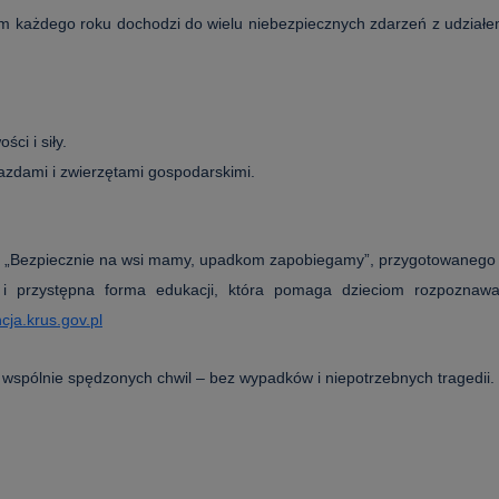
rym każdego roku dochodzi do wielu niebezpiecznych zdarzeń z udział
ci i siły.
zdami i zwierzętami gospodarskimi.
go „Bezpiecznie na wsi mamy, upadkom zapobiegamy”, przygotowanego
i przystępna forma edukacji, która pomaga dzieciom rozpoznaw
cja.krus.gov.pl
wspólnie spędzonych chwil – bez wypadków i niepotrzebnych tragedii.