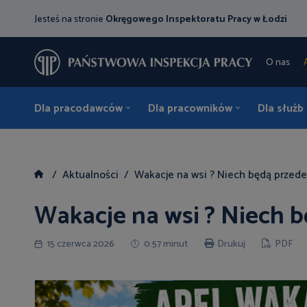
Jesteś na stronie
Okręgowego Inspektoratu Pracy w Łodzi
O nas
Dla pracodawców
Dla pracowników
Dla służb
Aktualności
Wakacje na wsi ? Niech będą przede
Wakacje na wsi ? Niech b
15 czerwca 2026
0:57 minut
Drukuj
PDF