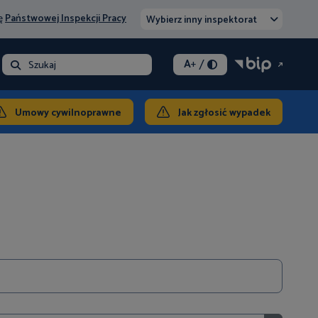
nę
Państwowej Inspekcji Pracy
Wybierz inny inspektorat
/
A
+
- opłata
Szukaj
takt
Umowy cywilnoprawne
Jak zgłosić wypadek