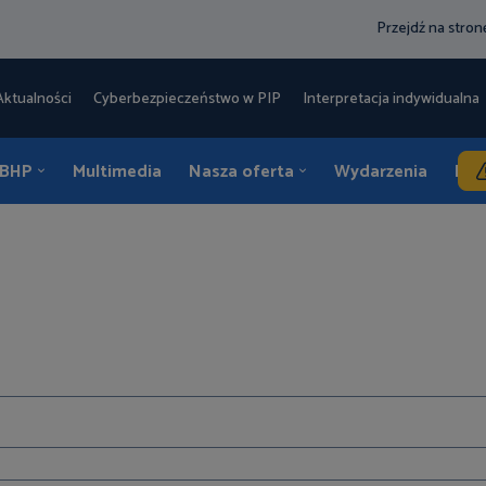
Przejdź na stro
Aktualności
Cyberbezpieczeństwo w PIP
Interpretacja indywidualna 
 BHP
Multimedia
Nasza oferta
Wydarzenia
Kon