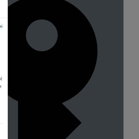
ki
ać
u