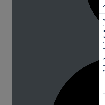
Z
A
c
u
j
s
w
Z
w
s